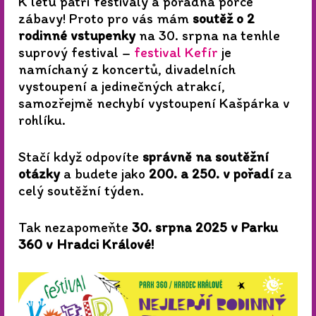
K létu patří festivaly a pořádná porce
zábavy! Proto pro vás mám
soutěž o 2
rodinné vstupenky
na 30. srpna na tenhle
suprový festival –
festival Kefír
je
namíchaný z koncertů, divadelních
vystoupení a jedinečných atrakcí,
samozřejmě nechybí vystoupení Kašpárka v
rohlíku.
Stačí když odpovíte
správně na soutěžní
otázky
a budete jako
200. a 250. v pořadí
za
celý soutěžní týden.
Tak nezapomeňte
30. srpna 2025
v Parku
360 v Hradci Králové!