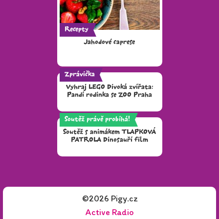
Recepty
Jahodové caprese
Zprávička
Vyhraj LEGO Divoká zvířata:
Pandí rodinka se ZOO Praha
Soutěž právě probíhá!
Soutěž s animákem TLAPKOVÁ
PATROLA Dinosauří film
©2026 Pigy.cz
Active Radio