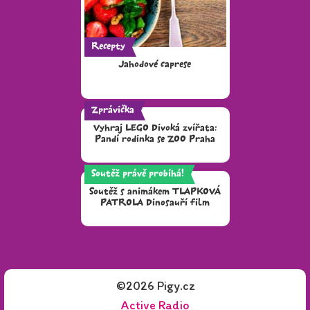
Recepty
Jahodové caprese
Zprávička
Vyhraj LEGO Divoká zvířata:
Pandí rodinka se ZOO Praha
Soutěž právě probíhá!
Soutěž s animákem TLAPKOVÁ
PATROLA Dinosauří film
©2026 Pigy.cz
Active Radio