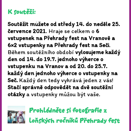
K soutěži:
Soutěžit můžete od středy 14. do neděle 25.
července 2021
. Hraje se celkem o
6
vstupenek na Přehrady fest na Vranově a
6×2 vstupenky na Přehrady fest na Seči
.
Během soutěžního období
vylosujeme každý
den od 14. do 19.7. jednoho výherce o
vstupenku na Vranov a od 20. do 25.7.
každý den jednoho výherce o vstupenky na
Seč.
Každý den tedy vyhrává jeden z vás!
Stačí správně odpovědět na dvě soutěžní
otázky
a vstupenky můžou být vaše.
Prohlédněte si fotografie z
loňských ročníků Přehrady fest