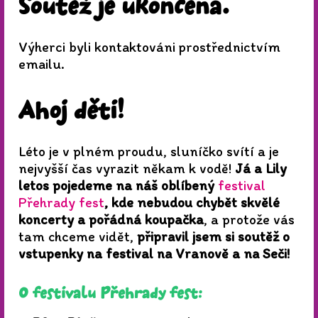
Soutěž je ukončena.
Výherci byli kontaktováni prostřednictvím
emailu.
Ahoj děti!
Léto je v plném proudu, sluníčko svítí a je
nejvyšší čas vyrazit někam k vodě!
Já a Lily
letos pojedeme na náš oblíbený
festival
Přehrady fest
, kde nebudou chybět skvělé
koncerty a pořádná koupačka
, a protože vás
tam chceme vidět,
připravil jsem si soutěž o
vstupenky na festival na Vranově a na Seči!
O festivalu Přehrady fest: