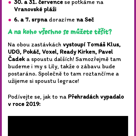
30. a 31. července
se potkáme na
Vranovské pláži
6. a 7. srpna
dorazíme
na Seč
A na koho všechno se můžete těšit?
Na obou zastávkách
vystoupí Tomáš Klus,
UDG, Pokáč, Voxel, Ready Kirken, Pavel
Čadek
a spoustu dalších! Samozřejmě tam
budeme i my s Lily, takže o zábavu bude
postaráno. Společně to tam roztančíme a
užijeme si spoustu legrace!
Podívejte se, jak to na
Přehradách vypadalo
v roce 2019: