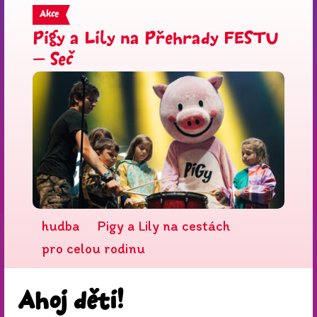
Akce
Pigy a Lily na Přehrady FESTU
– Seč
hudba
Pigy a Lily na cestách
pro celou rodinu
Ahoj děti!